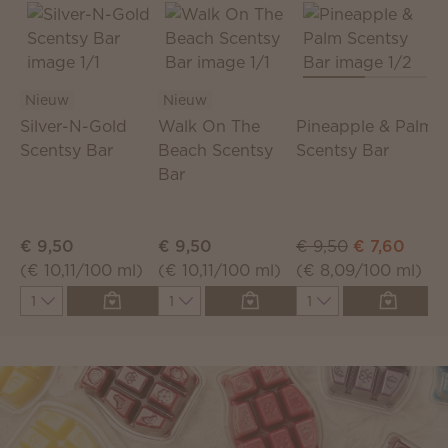
Nieuw
Nieuw
Silver-N-Gold
Walk On The
Pineapple & Palm
E
Scentsy Bar
Beach Scentsy
Scentsy Bar
S
Bar
€ 9,50
€ 9,50
€ 9,50
€ 7,60
€
(€ 10,11/100 ml)
(€ 10,11/100 ml)
(€ 8,09/100 ml)
(
Quantity
Quantity
Quantity
Q