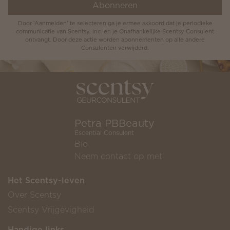
Abonneren
Door ‘Aanmelden’ te selecteren ga je ermee akkoord dat je periodieke
communicatie van Scentsy, Inc. en je Onafhankelijke Scentsy Consulent
ontvangt. Door deze actie worden abonnementen op alle andere
Consulenten verwijderd.
Petra PBBeauty
Escential Consulent
Bio
Neem contact op met
Het Scentsy-leven
Over Scentsy
Scentsy Vrijgevigheid
Handige links