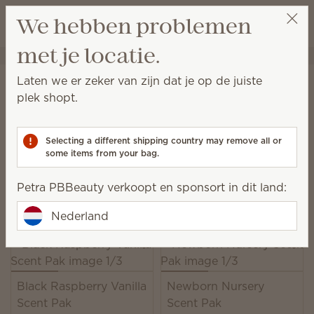
Winkeltas bek
We hebben problemen
Verlanglijst
met je locatie.
Petra PBBeauty
Ontvang een beloningslink
Startpagina
Stekkervrij
Scent Paks
Laten we er zeker van zijn dat je op de juiste
Scent Paks
plek shopt.
Voeg een geur toe aan een Scentsy Buddy, of verfris
laden, kasten en meer.
Selecting a different shipping country may remove all or
some items from your bag.
19 Resultaten
Relevantie
Filter
Petra PBBeauty verkoopt en sponsort in dit land:
Kies 6 stuks, bespaar 10%
Exclusief gelicentieerde en gebundelde producten.
Nederland
Black Raspberry Vanilla
Newborn Nursery
Scent Pak
Scent Pak