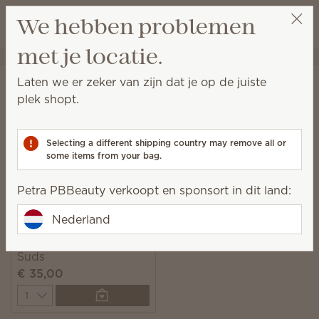
Winkeltas bek
We hebben problemen
Verlanglijst
met je locatie.
Petra PBBeauty
Ontvang een beloningslink
Startpagina
Wassen
Scentsy Suds
Laten we er zeker van zijn dat je op de juiste
Scentsy Suds
plek shopt.
Voorgedoseerd en makkelijk te gebruiken biologisch
afbreekbare wasmiddeldoekjes met frisse geuren.
Selecting a different shipping country may remove all or
some items from your bag.
1 Resultaat
Relevantie
Filter
Petra PBBeauty verkoopt en sponsort in dit land:
Nederland
Clothesline Scentsy
Suds
€ 35,00
Quantity