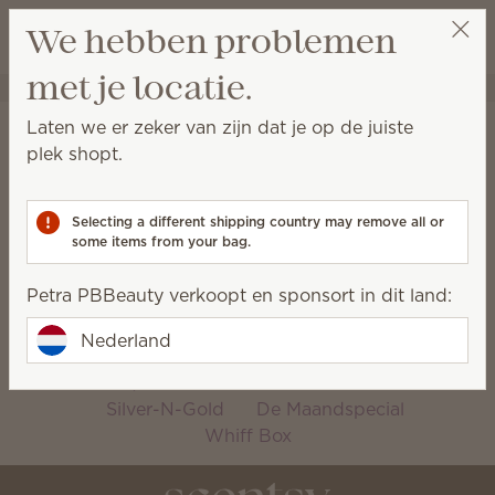
Winkeltas bek
We hebben problemen
Verlanglijst
met je locatie.
Petra PBBeauty
Ontvang een beloningslink
Startpagina
Collecties
Laten we er zeker van zijn dat je op de juiste
Collecties
plek shopt.
Scentsy’s exclusieve collecties zijn slechts voor
beperkte tijd verkrijgbaar!
Selecting a different shipping country may remove all or
some items from your bag.
Herfstcollectie
Scentsy
Petra PBBeauty verkoopt en sponsort in dit land:
2026
Samengestelde
Bundels
Nederland
Bring Back My Bar
Goed Doel
Oh, So Sweet
Petal Collectie
Silver-N-Gold
De Maandspecial
Whiff Box